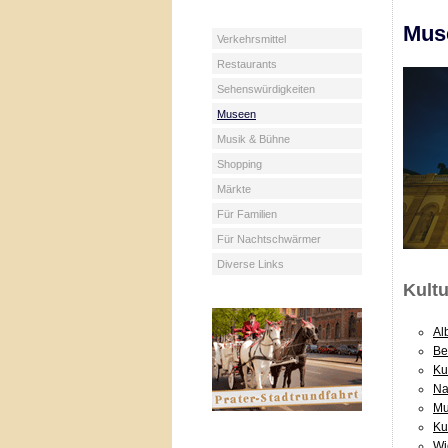
Mus
Verkehrsmittel
Restaurants
Sehenswürdigkeiten
Museen
Musik & Bühne
Shopping
Märkte
Für Familien
Für Nachtschwärmer
Diverse Links
Kultu
Al
Be
Ku
Na
Mu
Ku
Wi