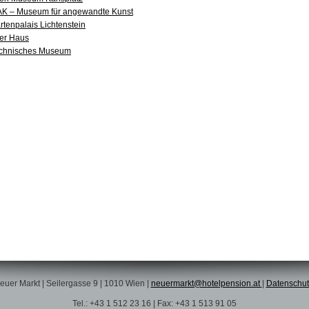
K – Museum für angewandte Kunst
rtenpalais Lichtenstein
er Haus
chnisches Museum
uer Markt | Seilergasse 9 | 1010 Wien |
neuermarkt@hotelpension.at
|
Datenschut
Tel.: +43 1 512 23 16 | Fax: +43 1 513 91 05