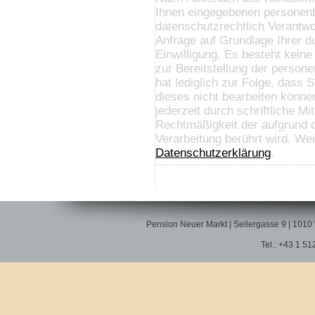
Ihnen eingegebenen personen
datenschutzrechtlich Verantwortlichen zum Zweck der Be
Anfrage auf Grundlage Ihrer d
Einwilligung. Es besteht keine gesetz
zur Bereitstellung der person
hat lediglich zur Folge, dass S
dieses nicht bearbeiten können. Sie haben das Recht, Ihre Einwilligung
jederzeit durch schriftliche Mi
Rechtmäßigkeit der aufgrund der Einwilligung bis zum Widerruf er
Verarb
Datenschutzerklärung
.
Pension Neuer Markt | Seilergasse 9 | 1010
Tel.: +43 1 51