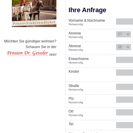
Ihre Anfrage
Vorname & Nachname
Notwendig
Anreise
Notwendig
Möchten Sie günstiger wohnen?
Abreise
Schauen Sie in der
Notwendig
rein!
Erwachsene
Notwendig
Kinder
Straße
Notwendig
Plz.
Notwendig
Ort
Notwendig
Tel.