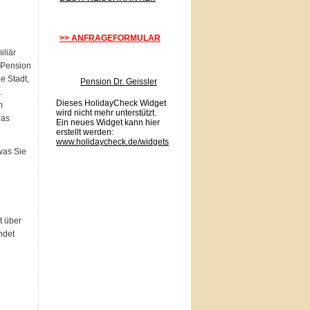
>> ANFRAGEFORMULAR
iliär
 Pension
e Stadt,
Pension Dr. Geissler
.
Dieses HolidayCheck Widget
m
wird nicht mehr unterstützt.
das
Ein neues Widget kann hier
erstellt werden:
www.holidaycheck.de/widgets
was Sie
t über
ndet