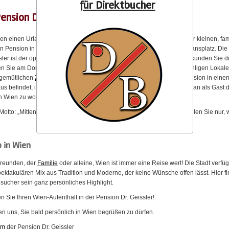
für Direktbucher
ension Dr. Geissler
nen einen Urlaub in Wien? Kommen Sie zu uns! Wohnen Sie in unserer kleinen, fam
en Pension in der Wiener Innenstadt zwischen Donaukanal und Stephansplatz. Die
sler ist der optimale Ausgangspunkt für jegliche Aktivitäten in Wien. Erkunden Sie di
en Sie am Donaukanal entlang oder setzen Sie sich in eines der unzähligen Lokale
gemütlichen
Zimmer
sind ideal für einen Stadtbesuch. Da sich die Pension in eine
 befindet, ist sie mit einem Hotel nicht zu vergleichen. Bei uns hat man als Gast 
n Wien zu wohnen und nicht nur auf Besuch zu sein.
Motto: „Mitten im Zentrum und trotzdem günstig nächtigen! Bei uns zahlen Sie nur, 
wirklich brauchen!“
 in Wien
Freunden, der
Familie
oder alleine, Wien ist immer eine Reise wert! Die Stadt verfüg
ektakulären Mix aus Tradition und Moderne, der keine Wünsche offen lässt. Hier fi
sucher sein ganz persönliches Highlight.
 Sie Ihren Wien-Aufenthalt in der Pension Dr. Geissler!
en uns, Sie bald persönlich in Wien begrüßen zu dürfen.
am
der Pension Dr. Geissler