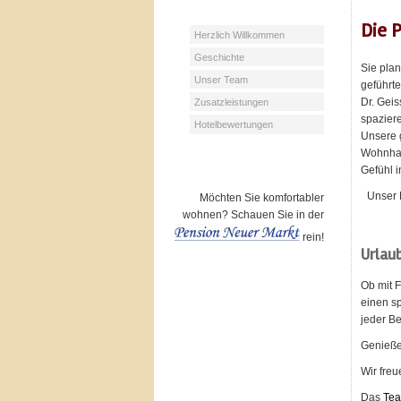
Die P
Herzlich Willkommen
Geschichte
Sie pla
Unser Team
geführt
Dr. Geis
Zusatzleistungen
spazier
Hotelbewertungen
Unsere 
Wohnhaus
Gefühl i
Unser 
Möchten Sie komfortabler
wohnen? Schauen Sie in der
rein!
Urlaub
Ob mit 
einen sp
jeder Be
Genießen
Wir freu
Das
Te